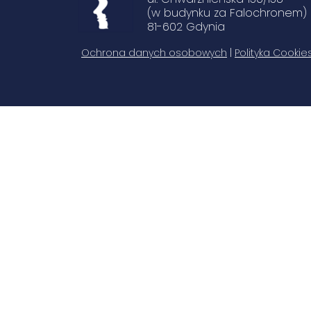
(w budynku za Falochronem)
81-602 Gdynia
Ochrona danych osobowych
|
Polityka Cookie