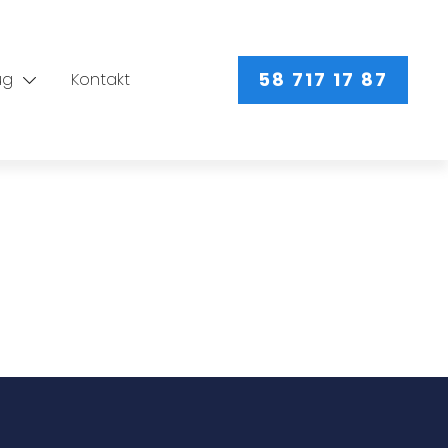
58 717 17 87
ug
Kontakt