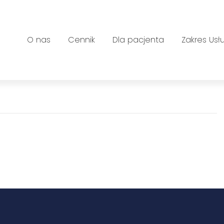
O nas
Cennik
Dla pacjenta
Zakres Usł
ej