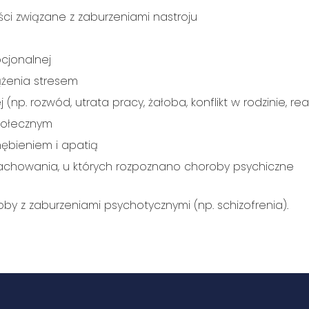
ści związane z zaburzeniami nastroju
cjonalnej
żenia stresem
j (np. rozwód, utrata pracy, żałoba, konflikt w rodzinie, r
połecznym
ębieniem i apatią
zachowania, u których rozpoznano choroby psychiczne
y z zaburzeniami psychotycznymi (np. schizofrenia).