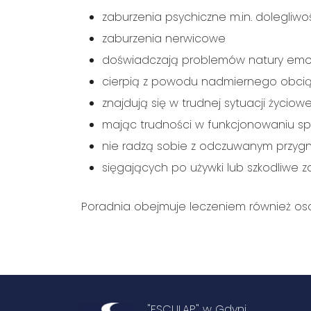
zaburzenia psychiczne m.in. dolegliwo
zaburzenia nerwicowe
doświadczają problemów natury emo
cierpią z powodu nadmiernego obcią
znajdują się w trudnej sytuacji życiowe
mając trudności w funkcjonowaniu s
nie radzą sobie z odczuwanym przygn
sięgających po używki lub szkodliwe 
Poradnia obejmuje leczeniem również osob
"ESCULAP" w Gdyni