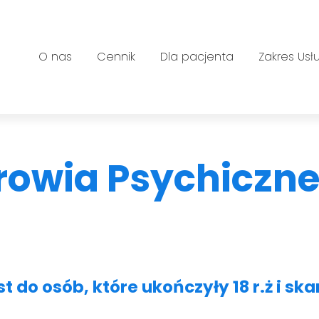
O nas
Cennik
Dla pacjenta
Zakres Usł
ej
rowia Psychiczn
 do osób, które ukończyły 18 r.ż i ska