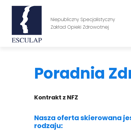
Skip
to
content
Niepubliczny Specjalistyczny
Zakład Opieki Zdrowotnej
Niepubliczny Specjalistyczny Zakład Opieki Zdrowotn
Esculap Gdynia
Poradnia Zd
Kontrakt z NFZ
Nasza oferta skierowana jest
rodzaju: